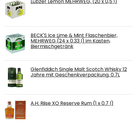
Lübzer Lemon MEHRWEG, (20 x 0,5 l)
BECK'S Ice Lime & Mint Flaschenbier,
MEHRWEG (24 x 0.33 l) im Kasten,
Biermischgetränk
Glenfiddich Single Malt Scotch Whisky 12
Jahre mit Geschenkverpackung, 0.7L
A.H. Riise XO Reserve Rum (1 x 0.7 l)