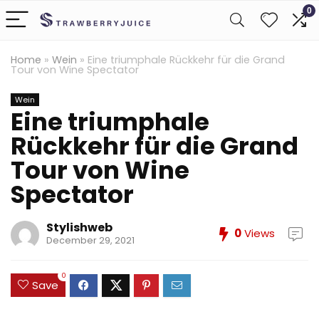
0
Home
»
Wein
»
Eine triumphale Rückkehr für die Grand
Tour von Wine Spectator
Wein
Eine triumphale
Rückkehr für die Grand
Tour von Wine
Spectator
Stylishweb
0
Views
December 29, 2021
0
Save