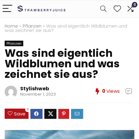
0
Home
»
Pflanzen
»
Was sind eigentlich Wildblumen und
was zeichnet sie aus?
Pflanzen
Was sind eigentlich
Wildblumen und was
zeichnet sie aus?
Stylishweb
0
Views
November 1, 2023
0
Save