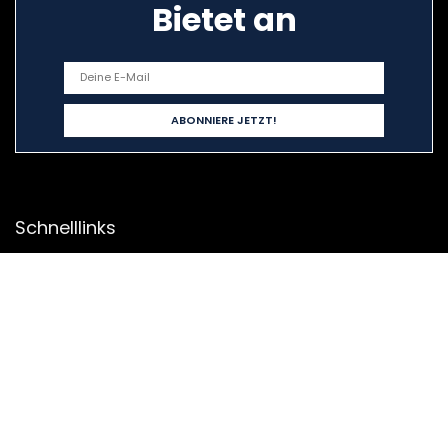
Bietet an
Schnelllinks
Haus
Alle shoppen
Blogs
Unsere Webshops
Werben
Erklärungen