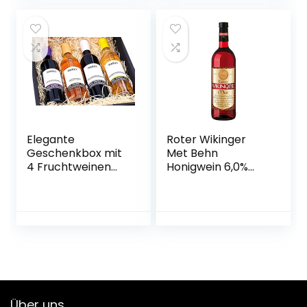
10% vol.) 6er Pack
(6 x 0,5 l)
Elegante
Roter Wikinger
Geschenkbox mit
Met Behn
4 Fruchtweinen
Honigwein 6,0%
(Zwetschke,
Vol. in der Flasche
Quitte,
1x 0,75l
Holunderbeere,
Gelbe Himbeere –
vegan)
Über uns