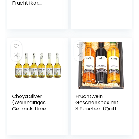
Fruchtlikör,
alkoholhaltiges
Getränk aus
Japan, Yuzu
Frucht, 15% vol.) 1er
Pack (1 x 0,7 l)
Choya Silver
Fruchtwein
(Weinhaltiges
Geschenkbox mit
Getränk, Ume
3 Flaschen (Quitte,
Frucht,
Kriecherl
japanischer
(Ringlotte), Birne –
Pflaumenwein,
vegan)
fruchtig, süßlich,