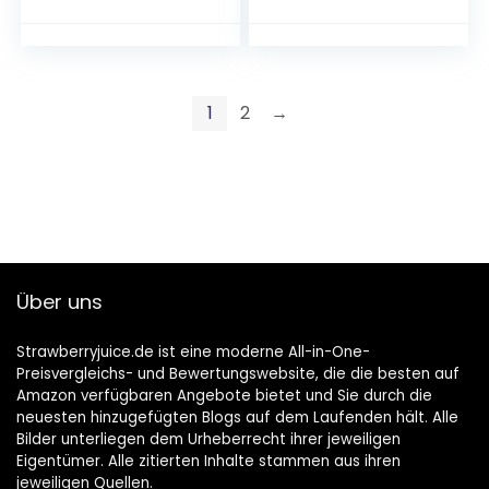
1
2
→
Über uns
Strawberryjuice.de ist eine moderne All-in-One-
Preisvergleichs- und Bewertungswebsite, die die besten auf
Amazon verfügbaren Angebote bietet und Sie durch die
neuesten hinzugefügten Blogs auf dem Laufenden hält. Alle
Bilder unterliegen dem Urheberrecht ihrer jeweiligen
Eigentümer. Alle zitierten Inhalte stammen aus ihren
jeweiligen Quellen.