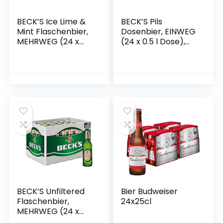
BECK’S Ice Lime &
BECK’S Pils
Mint Flaschenbier,
Dosenbier, EINWEG
MEHRWEG (24 x
(24 x 0.5 l Dose),
0.33 l) im Kasten,
Pils Bier
Biermischgetränk
BECK’S Unfiltered
Bier Budweiser
Flaschenbier,
24x25cl
MEHRWEG (24 x
0.33 l) im Kasten,