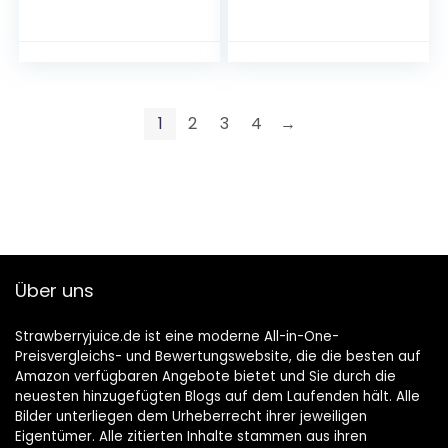
Unfiltriertes Pils
Bier
1
2
3
4
→
Über uns
Strawberryjuice.de ist eine moderne All-in-One-
Preisvergleichs- und Bewertungswebsite, die die besten auf
Amazon verfügbaren Angebote bietet und Sie durch die
neuesten hinzugefügten Blogs auf dem Laufenden hält. Alle
Bilder unterliegen dem Urheberrecht ihrer jeweiligen
Eigentümer. Alle zitierten Inhalte stammen aus ihren