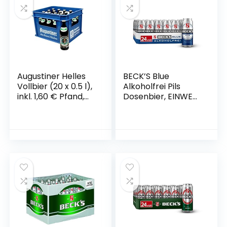
Augustiner Helles
BECK’S Blue
Vollbier (20 x 0.5 l),
Alkoholfrei Pils
inkl. 1,60 € Pfand,
Dosenbier, EINWEG
MEHRWEG
(24 x 0.5 l Dose),
Alkoholfreies Pils
Bier