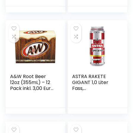
A&W Root Beer
ASTRA RAKETE
12oz (355mL) – 12
GIGANT 1,0 Liter
Pack inkl. 3,00 Euro
Fass,
DPG-Pfand
Biermischgetränk
(mit Citrus-Vodka),
5,9% Vol. (inkl.
Pfand 0,25€)
Einweg