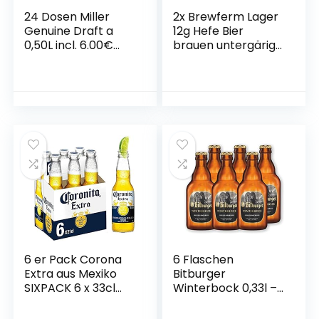
24 Dosen Miller
2x Brewferm Lager
Genuine Draft a
12g Hefe Bier
0,50L incl. 6.00€
brauen untergärig
Einweg Pfand
Trockenhefe Pils
6 er Pack Corona
6 Flaschen
Extra aus Mexiko
Bitburger
SIXPACK 6 x 33cl
Winterbock 0,33l –
Bier
Bockbier inc.
MEHRWEG Pfand