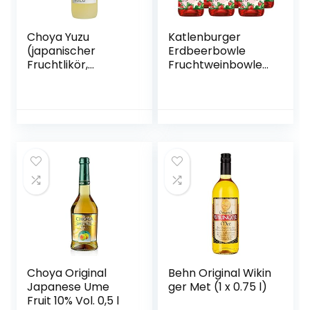
Choya Yuzu
Katlenburger
(japanischer
Erdbeerbowle
Fruchtlikör,
Fruchtweinbowle
alkoholhaltiges
Süß, Fruchtwein
Getränk aus
mit Kohlensäure
Japan, Yuzu
im 6er Pack
Frucht, 15% vol.) 1er
Pack (1 x 0,7 l)
Choya Original
Behn Original Wikin
Japanese Ume
ger Met (1 x 0.75 l)
Fruit 10% Vol. 0,5 l