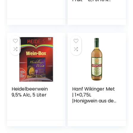
Vol.
Heidelbeerwein
Hanf Wikinger Met
9,5% Alc, 5 Liter
| 1×0,75L
|Honigwein aus der
historischen
Ursprungsregion in
Norddeutschland |
Hanf Met | Das
Original