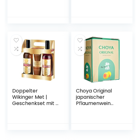
Doppelter
Choya Original
Wikinger Met |
japanischer
Geschenkset mit 2
Pflaumenwein
Flaschen 0,75l. und
(Weinhaltiges
2 Tonbechern
Getränk, Ume
Frucht, fruchtig,
süß, 10% vol.) 1er
Pack, Bag in Box (1