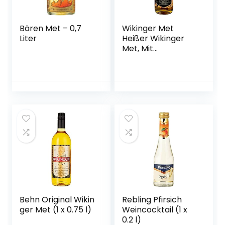
Bären Met – 0,7
Wikinger Met
Liter
Heißer Wikinger
Met, Mit
Wintergewürzen,
11%, Aus dem
Wikingerland um
Haithabu (1 x 750
ml)
Behn Original Wikin
Rebling Pfirsich
ger Met (1 x 0.75 l)
Weincocktail (1 x
0.2 l)