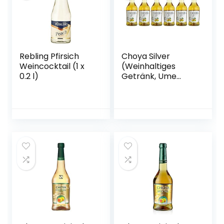
Rebling Pfirsich
Choya Silver
Weincocktail (1 x
(Weinhaltiges
0.2 l)
Getränk, Ume
Frucht,
japanischer
Pflaumenwein,
fruchtig, süßlich,
10% vol.) 6er Pack
(6 x 0,5 l)