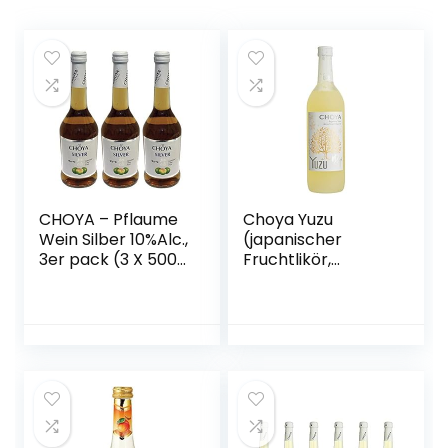
CHOYA – Pflaume
Choya Yuzu
Wein Silber 10%Alc.,
(japanischer
3er pack (3 X 500
Fruchtlikör,
ML)
alkoholhaltiges
Getränk aus
Japan, Yuzu
Frucht, 15% vol.) 1er
Pack (1 x 0,7 l)