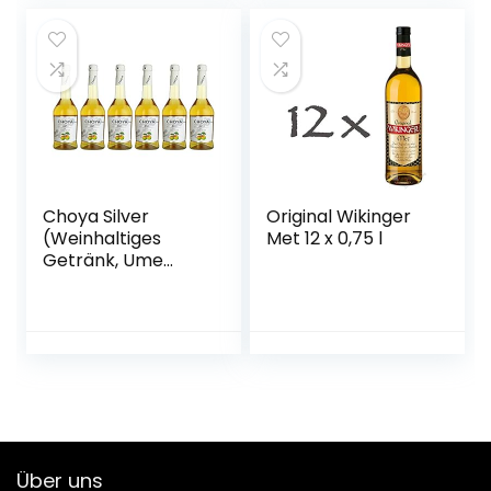
Choya Silver
Original Wikinger
(Weinhaltiges
Met 12 x 0,75 l
Getränk, Ume
Frucht,
japanischer
Pflaumenwein,
fruchtig, süßlich,
10% vol.) 6er Pack
(6 x 0,5 l)
Über uns