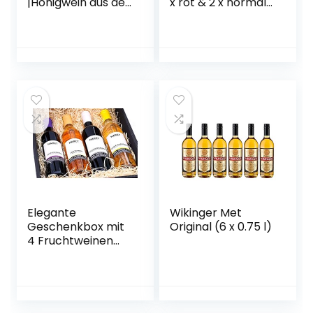
|Honigwein aus der
x rot & 2 x normal)
historischen
& 6 Met Ton
Ursprungsregion in
Becher
Norddeutschland |
Hanf Met | Das
Original
Elegante
Wikinger Met
Geschenkbox mit
Original (6 x 0.75 l)
4 Fruchtweinen
(Zwetschke,
Quitte,
Holunderbeere,
Gelbe Himbeere –
vegan)