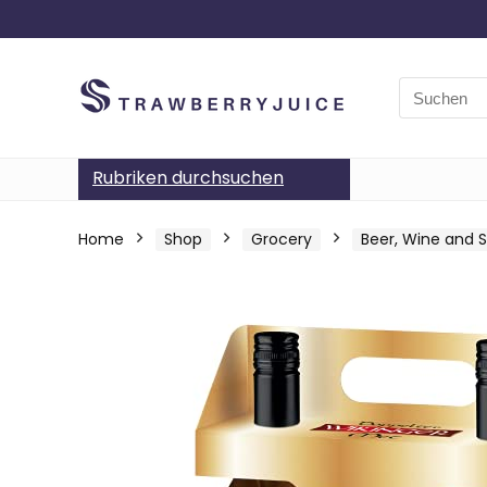
Search
for:
Rubriken durchsuchen
Home
Shop
Grocery
Beer, Wine and Sp