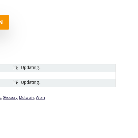
N
Updating...
Updating...
s
,
Grocery
,
Metwein
,
Wein