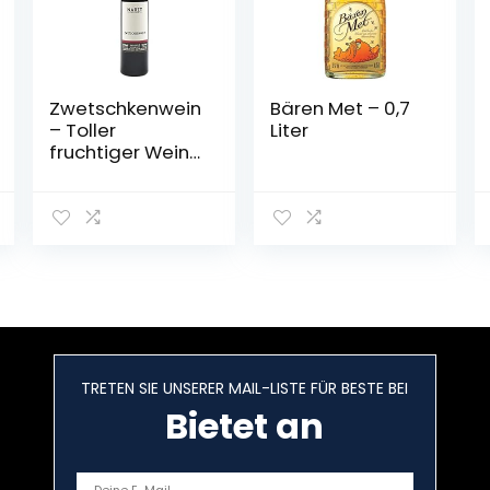
Zwetschkenwein
Bären Met – 0,7
– Toller
Liter
fruchtiger Wein
aus
handselektierte
n
Hauszwetschken
– 2 Flaschen
TRETEN SIE UNSERER MAIL-LISTE FÜR BESTE BEI
Bietet an