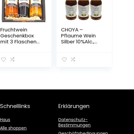
Fruchtwein
CHOYA –
Geschenkbox
Pflaume Wein
mit 3 Flaschen
Silber 10%Alc.,
(Quitte, Kriecherl
3er pack (3 X
(Ringlotte), Birne
500 ML)
– vegan)
Schnelllinks
Erklärungen
Haus
Datenschutz-
Bestimmungen
Alle shoppen
Geschäftsbedingungen