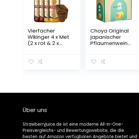
Vierfacher
Choya Original
Wikinger 4 x Met
japanischer
(2 x rot & 2 x
Pflaumenwein
normal) & 6 Met
(Weinhaltiges
Ton Becher
Getränk, Ume
Frucht, fruchtig,
süß, 10% vol.) 1er
Pack, Bag in Box
(1 x 5 l)
Über uns
Strawberryjuice.de ist eine moderne All-in-One-
Preisvergleichs- und Bewertungswebsite, die die
besten auf Amazon verfügbaren Angebote bietet und