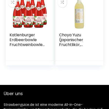
Katlenburger
Choya Yuzu
Erdbeerbowle
(japanischer
Fruchtweinbowle
Fruchtlikör,
Süß, Fruchtwein
alkoholhaltiges
mit Kohlensäure
Getränk aus
im 6er Pack
Japan, Yuzu
Frucht, 15% vol.) 1er
Pack (1 x 0,7 l)
Über uns
Strawberryjuice.de ist eine moderne All-in-One-