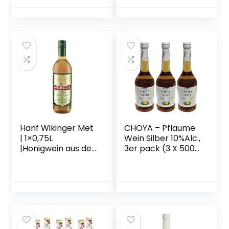
vegan)
2 Flaschen
Hanf Wikinger Met
CHOYA – Pflaume
| 1×0,75L
Wein Silber 10%Alc.,
|Honigwein aus der
3er pack (3 X 500
historischen
ML)
Ursprungsregion in
Norddeutschland |
Hanf Met | Das
Original