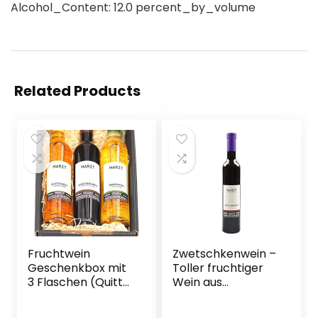
Alcohol_Content: 12.0 percent_by_volume
Related Products
Fruchtwein
Zwetschkenwein –
Geschenkbox mit
Toller fruchtiger
3 Flaschen (Quitte,
Wein aus
Kriecherl
handselektierten
(Ringlotte), Birne –
Hauszwetschken –