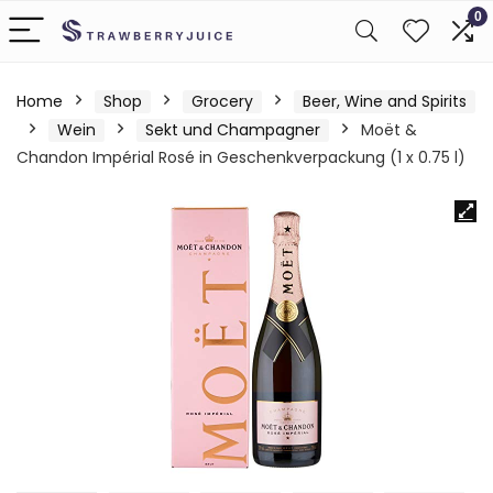
0
Home
Shop
Grocery
Beer, Wine and Spirits
Wein
Sekt und Champagner
Moët &
Chandon Impérial Rosé in Geschenkverpackung (1 x 0.75 l)