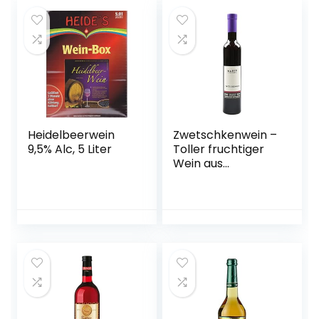
Ursprungsregion in
Norddeutschland |
fruchtig
aromatisch | Das
Original
Heidelbeerwein
Zwetschkenwein –
9,5% Alc, 5 Liter
Toller fruchtiger
Wein aus
handselektierten
Hauszwetschken –
2 Flaschen