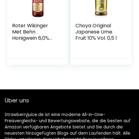
Roter Wikinger
Choya Original
Met Behn
Japanese Ume
Honigwein 6,0%
Fruit 10% Vol. 0,5 l
Vol. in der Flasche
1x 0,75l
Über uns
Strawberryjuice.de ist eine moderne All-in-One-
Preisvergleichs- und Bewertungswebsite, die die besten auf
Amazon verfügbaren Angebote bietet und Sie durch die
neuesten hinzugefügten Blogs auf dem Laufenden hält. Alle