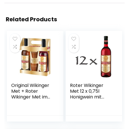
Related Products
Original Wikinger
Roter Wikinger
Met + Roter
Met 12 x 0,75l
Wikinger Met im
Honigwein mit
Geschenkset |
Kirschsaft
2×0,75L inkl. 2
Becher | Honigwein
aus der
historischen