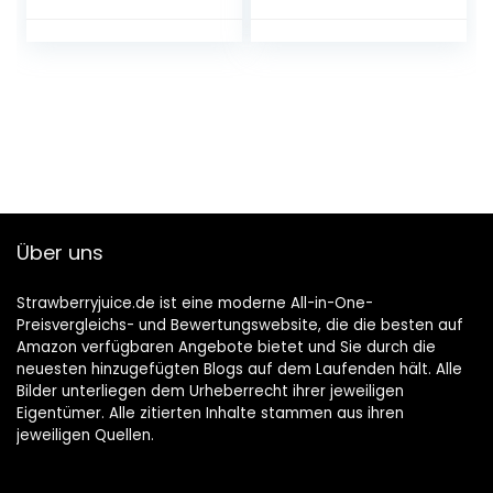
Ketosterone • High
Leinwand, Holz,
Dose • Made in
Stein, Glas, ideal
Germany • Natural,
für Kunstwerke,
Activated and
DIY-Projekte
Micronised
Über uns
Strawberryjuice.de ist eine moderne All-in-One-
Preisvergleichs- und Bewertungswebsite, die die besten auf
Amazon verfügbaren Angebote bietet und Sie durch die
neuesten hinzugefügten Blogs auf dem Laufenden hält. Alle
Bilder unterliegen dem Urheberrecht ihrer jeweiligen
Eigentümer. Alle zitierten Inhalte stammen aus ihren
jeweiligen Quellen.