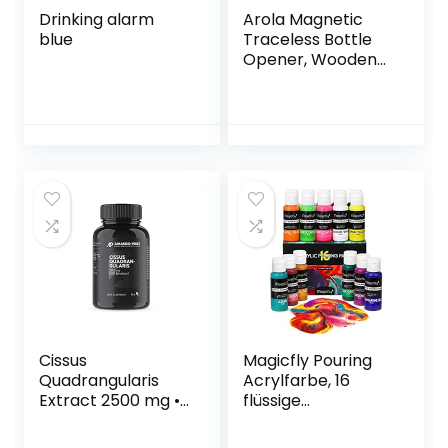
Drinking alarm
Arola Magnetic
blue
Traceless Bottle
Opener, Wooden
Wall Opener with
Bottle Caps
Magnetic
Collector, Birthday
Gift for Bottle Cap
Collectors, Men
and Beer Lovers,
Home Kitchen Bar
Decoration
Cissus
Magicfly Pouring
Quadrangularis
Acrylfarbe, 16
Extract 2500 mg •
flüssige
90 Vegan Capsules
Gießfarben 60 ml
• Delivers 20%
Flaschen für