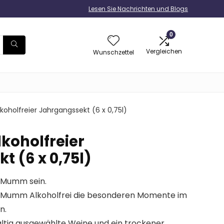
Lesen Sie Nachrichten und Blogs
0
Vergleichen
Wunschzettel
oholfreier Jahrgangssekt (6 x 0,75l)
koholfreier
 (6 x 0,75l)
 Mumm sein.
it Mumm Alkoholfrei die besonderen Momente im
n.
ältig ausgewählte Weine und ein trockener,