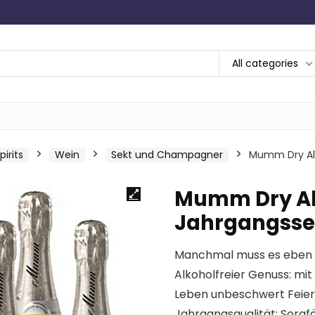
All categories
irits
Wein
Sekt und Champagner
Mumm Dry Alk
Mumm Dry Al
Jahrgangssekt
Manchmal muss es eben
Alkoholfreier Genuss: m
Leben unbeschwert Feier
Jahrgangsqualität: Sorgf