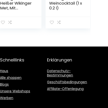
Heißer Wikinger
Weincocktail (1 x
Met, Mit
0.2 l)
Wintergewürzen,
11%, Aus dem
Wikingerland um
Haithabu (1 x
750 ml)
Schnelllinks
Erklärungen
Haus
Datenschutz-
Bestimmungen
Alle shoppen
Geschäftsbedingungen
Blogs
Affiliate-Offenlegung
Unsere Webshops
Werben