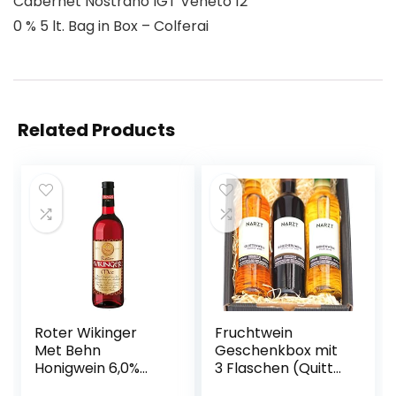
Cabernet Nostrano IGT Veneto 12
0 % 5 lt. Bag in Box – Colferai
Related Products
Roter Wikinger
Fruchtwein
Met Behn
Geschenkbox mit
Honigwein 6,0%
3 Flaschen (Quitte,
Vol. in der Flasche
Kriecherl