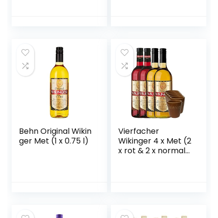
1x 0,75l
(Ringlotte), Birne –
vegan)
Behn Original Wikin
Vierfacher
ger Met (1 x 0.75 l)
Wikinger 4 x Met (2
x rot & 2 x normal)
& 6 Met Ton
Becher