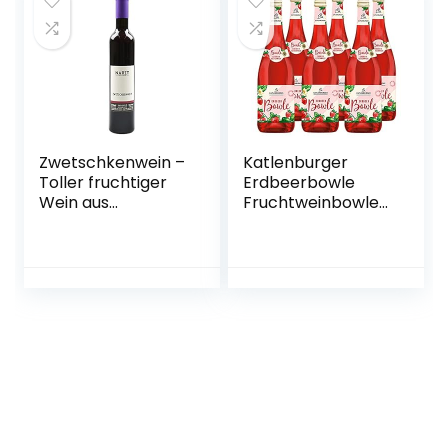
Zwetschkenwein –
Katlenburger
Toller fruchtiger
Erdbeerbowle
Wein aus
Fruchtweinbowle
handselektierten
Süß, Fruchtwein
Hauszwetschken –
mit Kohlensäure
2 Flaschen
im 6er Pack