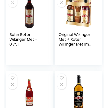
Behn Roter
Original Wikinger
Wikinger Met –
Met + Roter
0.75 l
Wikinger Met im
Geschenkset |
2×0,75L inkl. 2
Becher | Honigwein
aus der
historischen
Ursprungsregion in
Norddeutschland |
fruchtig
aromatisch | Das
Original