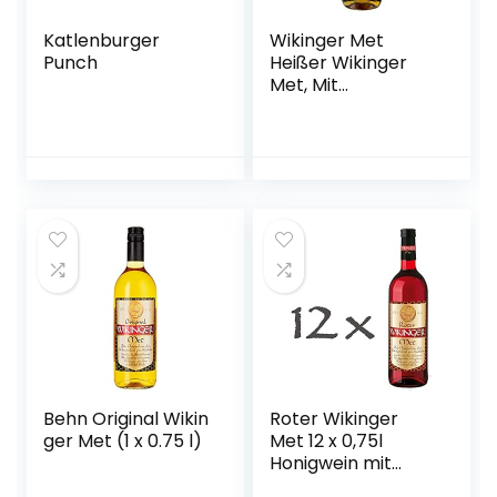
Katlenburger
Wikinger Met
Punch
Heißer Wikinger
Met, Mit
Wintergewürzen,
11%, Aus dem
Wikingerland um
Haithabu (1 x 750
ml)
Behn Original Wikin
Roter Wikinger
ger Met (1 x 0.75 l)
Met 12 x 0,75l
Honigwein mit
Kirschsaft