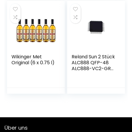
(6 x 0,5 l)
Wikinger Met
Reland Sun 2 Stück
Original (6 x 0.75 l)
ALC888 QFP-48
ALC888-VC2-GR
QFP48 ALC888-GR
QFP
Über uns