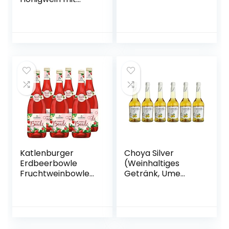
Kirschsaft
Katlenburger
Choya Silver
Erdbeerbowle
(Weinhaltiges
Fruchtweinbowle
Getränk, Ume
Süß, Fruchtwein
Frucht,
mit Kohlensäure
japanischer
im 6er Pack
Pflaumenwein,
fruchtig, süßlich,
10% vol.) 6er Pack