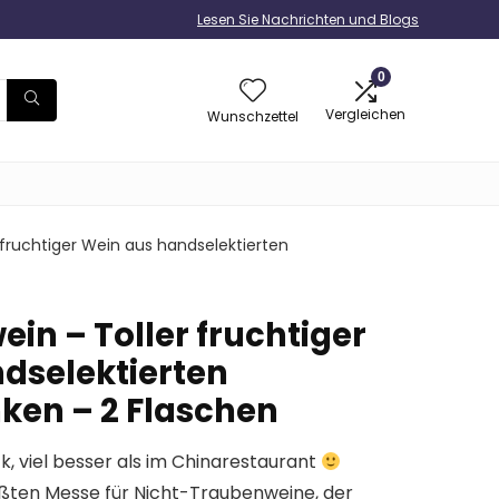
Lesen Sie Nachrichten und Blogs
0
Vergleichen
Wunschzettel
fruchtiger Wein aus handselektierten
in – Toller fruchtiger
dselektierten
en – 2 Flaschen
, viel besser als im Chinarestaurant
ößten Messe für Nicht-Traubenweine, der