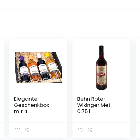
Elegante
Behn Roter
Geschenkbox
Wikinger Met –
mit 4
0.75 l
Fruchtweinen
(Zwetschke,
Quitte,
Holunderbeere,