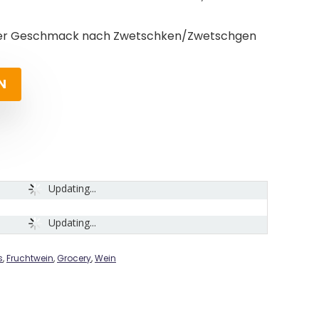
voller Geschmack nach Zwetschken/Zwetschgen
N
Updating...
Updating...
s
,
Fruchtwein
,
Grocery
,
Wein