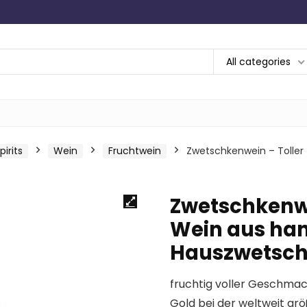
All categories
irits
Wein
Fruchtwein
Zwetschkenwein – Toller 
Zwetschkenwe
Wein aus han
Hauszwetschk
fruchtig voller Geschmack
Gold bei der weltweit gr