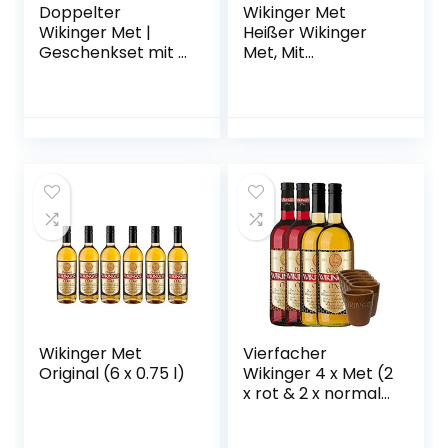
Doppelter
Wikinger Met
Wikinger Met |
Heißer Wikinger
Geschenkset mit 2
Met, Mit
Flaschen 0,75l. und
Wintergewürzen,
2 Tonbechern
11%, Aus dem
Wikingerland um
Haithabu (1 x 750
ml)
Wikinger Met
Vierfacher
Original (6 x 0.75 l)
Wikinger 4 x Met (2
x rot & 2 x normal)
& 6 Met Ton
Becher