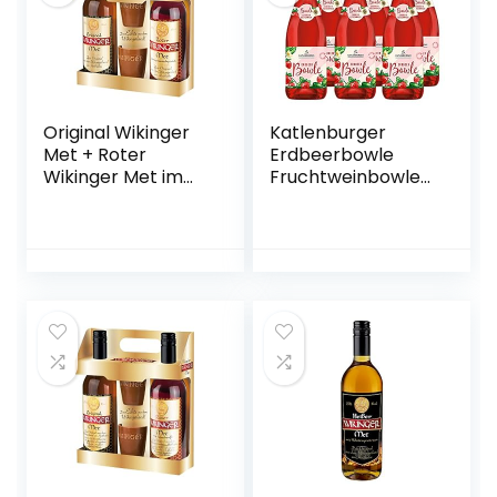
Original Wikinger
Katlenburger
Met + Roter
Erdbeerbowle
Wikinger Met im
Fruchtweinbowle
Geschenkset |
Süß, Fruchtwein
2×0,75L inkl. 2
mit Kohlensäure
Becher | Honigwein
im 6er Pack
aus der
historischen
Ursprungsregion in
Norddeutschland |
fruchtig
aromatisch | Das
Original