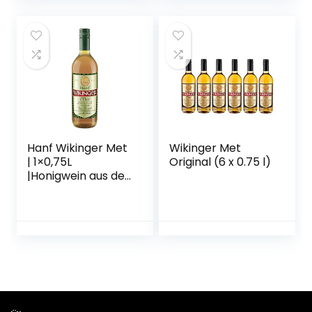
Pack (1 x 0,7 l)
Hanf Wikinger Met
Wikinger Met
| 1×0,75L
Original (6 x 0.75 l)
|Honigwein aus der
historischen
Ursprungsregion in
Norddeutschland |
Hanf Met | Das
Original