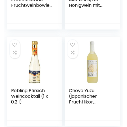
Fruchtweinbowle
Honigwein mit
Süß, Fruchtwein
Kirschsaft
mit Kohlensäure
im 6er Pack
Rebling Pfirsich
Choya Yuzu
Weincocktail (1 x
(japanischer
0.2 l)
Fruchtlikör,
alkoholhaltiges
Getränk aus
Japan, Yuzu
Frucht, 15% vol.) 1er