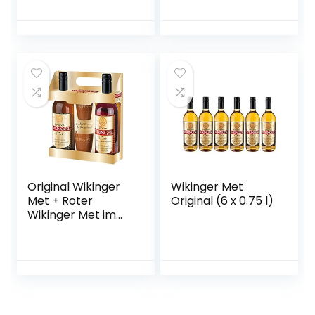
Hauszwetschken –
2 Flaschen
Original Wikinger
Wikinger Met
Met + Roter
Original (6 x 0.75 l)
Wikinger Met im
Geschenkset |
2×0,75L inkl. 2
Becher | Honigwein
aus der
historischen
Ursprungsregion in
Norddeutschland |