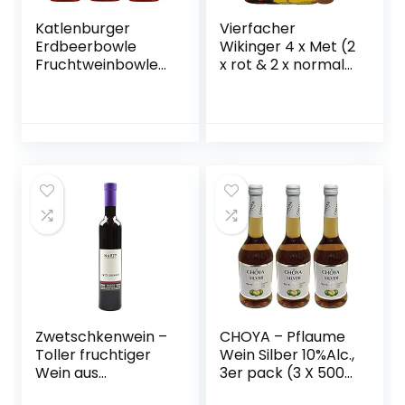
Katlenburger
Vierfacher
Erdbeerbowle
Wikinger 4 x Met (2
Fruchtweinbowle
x rot & 2 x normal)
Süß, Fruchtwein
& 6 Met Ton
mit Kohlensäure
Becher
im 6er Pack
Zwetschkenwein –
CHOYA – Pflaume
Toller fruchtiger
Wein Silber 10%Alc.,
Wein aus
3er pack (3 X 500
handselektierten
ML)