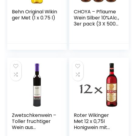
Behn Original Wikin
CHOYA – Pflaume
ger Met (1 x 0.75 l)
Wein Silber 10%Alc.,
3er pack (3 X 500
ML)
Zwetschkenwein –
Roter Wikinger
Toller fruchtiger
Met 12 x 0,75l
Wein aus
Honigwein mit
handselektierten
Kirschsaft