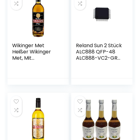
Wikinger Met
Reland Sun 2 Stück
Heißer Wikinger
ALC888 QFP-48
Met, Mit
ALC888-VC2-GR
Wintergewürzen,
QFP48 ALC888-GR
11%, Aus dem
QFP
Wikingerland um
Haithabu (1 x 750
ml)