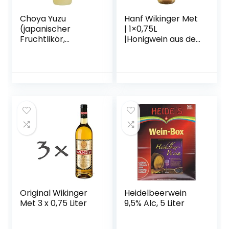
Choya Yuzu
Hanf Wikinger Met
(japanischer
| 1×0,75L
Fruchtlikör,
|Honigwein aus der
alkoholhaltiges
historischen
Getränk aus
Ursprungsregion in
Japan, Yuzu
Norddeutschland |
Frucht, 15% vol.) 1er
Hanf Met | Das
Pack (1 x 0,7 l)
Original
Original Wikinger
Heidelbeerwein
Met 3 x 0,75 Liter
9,5% Alc, 5 Liter