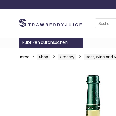
Search
for:
Rubriken durchsuchen
Home
Shop
Grocery
Beer, Wine and Sp