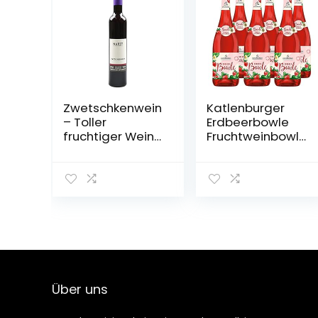
Zwetschkenwein
Katlenburger
– Toller
Erdbeerbowle
fruchtiger Wein
Fruchtweinbowl
aus
e Süß,
handselektierte
Fruchtwein mit
n
Kohlensäure im
Hauszwetschken
6er Pack
– 2 Flaschen
Über uns