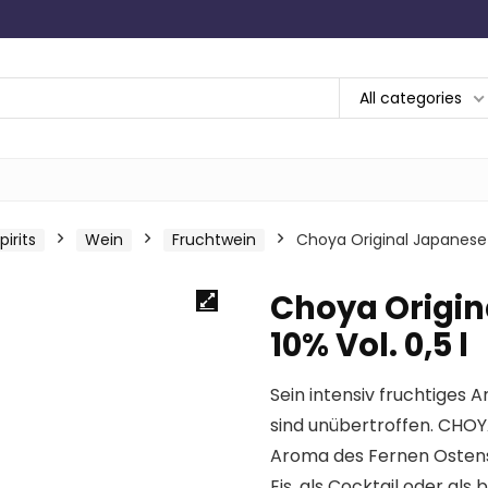
All categories
irits
Wein
Fruchtwein
Choya Original Japanese U
Choya Origin
10% Vol. 0,5 l
Sein intensiv fruchtiges
sind unübertroffen. CHOY
Aroma des Fernen Ostens.
Eis, als Cocktail oder als