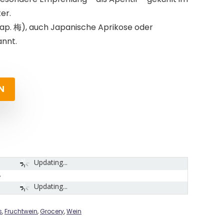
er.
ap. 梅), auch Japanische Aprikose oder
nnt.
N
Updating...
Updating...
s
,
Fruchtwein
,
Grocery
,
Wein