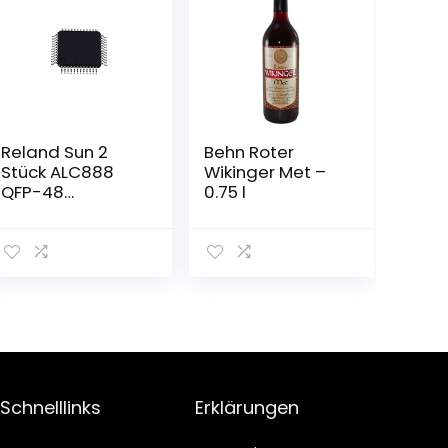
Reland Sun 2
Behn Roter
Stück ALC888
Wikinger Met –
QFP-48
0.75 l
ALC888-VC2-
GR QFP48
ALC888-GR QFP
Schnelllinks
Erklärungen