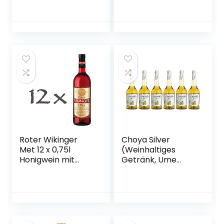
(Ringlotte), Birne –
vegan)
Roter Wikinger
Choya Silver
Met 12 x 0,75l
(Weinhaltiges
Honigwein mit
Getränk, Ume
Kirschsaft
Frucht,
japanischer
Pflaumenwein,
fruchtig, süßlich,
10% vol.) 6er Pack
(6 x 0,5 l)