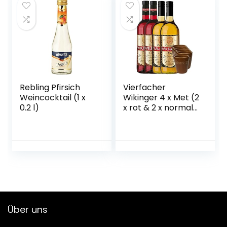
Rebling Pfirsich
Vierfacher
Weincocktail (1 x
Wikinger 4 x Met (2
0.2 l)
x rot & 2 x normal)
& 6 Met Ton
Becher
Über uns