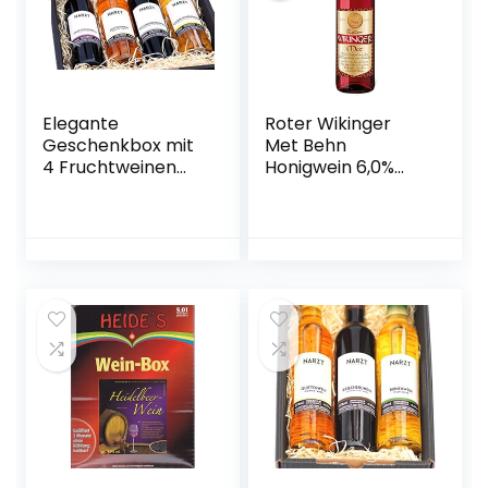
Elegante
Roter Wikinger
Geschenkbox mit
Met Behn
4 Fruchtweinen
Honigwein 6,0%
(Zwetschke,
Vol. in der Flasche
Quitte,
1x 0,75l
Holunderbeere,
Gelbe Himbeere –
vegan)