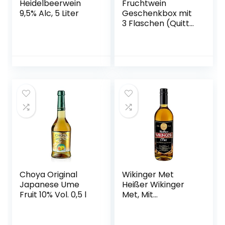
Heidelbeerwein
Fruchtwein
9,5% Alc, 5 Liter
Geschenkbox mit
3 Flaschen (Quitte,
Kriecherl
(Ringlotte), Birne –
vegan)
Choya Original
Wikinger Met
Japanese Ume
Heißer Wikinger
Fruit 10% Vol. 0,5 l
Met, Mit
Wintergewürzen,
11%, Aus dem
Wikingerland um