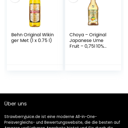
Behn Original Wikin
Choya – Original
ger Met (1 x 0.75 l)
Japanese Ume
Fruit – 0,75l 10%
Vol.
Über uns
Strawberryjuice.de ist eine moderne All-in-One-
Preisvergleichs- und Bewertungswebsite, die die besten auf