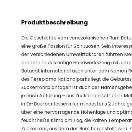
Produktbeschreibung
Die Geschichte vom venezolanischen Rum Botuca
eine große Passion für Spirituosen. Sein Inter
der verschiedenen Umweltfaktoren führten Melé
brachte er das nötige Handwerkszeug mit, um i
Botucal, international auch unter dem Namen R
des Terepiama Nationalparks liegt die Geburt
Zuckerrohrplantagen ist auch der Namensgeber d
je nach Abfüllung – aus Zuckerrohrsaft oder Me
in Ex-Bourbonfässern für mindestens 2 Jahre ge
über eine hervorragende Höhenlage und optimal
feuchtheiße Klima am Tag, die kalten Tempera
Zuckerrohr, aus dem der Rum hergestellt wird.