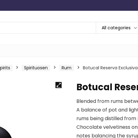
All categories
irits
Spirituosen
Rum
Botucal Reserva Exclusiv
Botucal Rese
Blended from rums betwe
A balance of pot and light
rums being distilled from
Chocolate velvetiness on
notes balancing the syru