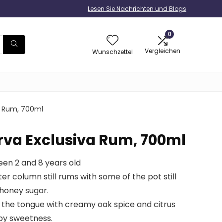
Lesen Sie Nachrichten und Blogs
0
Vergleichen
Wunschzettel
a Rum, 700ml
rva Exclusiva Rum, 700ml
en 2 and 8 years old
er column still rums with some of the pot still
 honey sugar.
 the tongue with creamy oak spice and citrus
py sweetness.