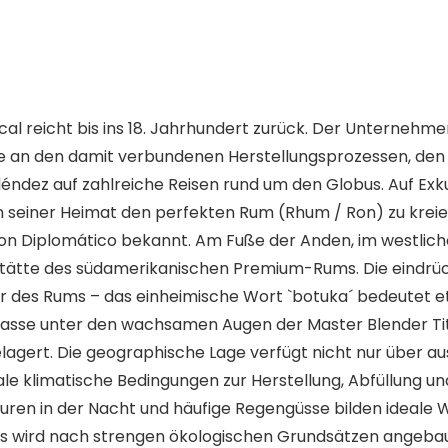
l reicht bis ins 18. Jahrhundert zurück. Der Unternehm
esse an den damit verbundenen Herstellungsprozessen, den
ndez auf zahlreiche Reisen rund um den Globus. Auf Exku
n seiner Heimat den perfekten Rum (Rhum / Ron) zu kreie
on Diplomático bekannt. Am Fuße der Anden, im westlich
sstätte des südamerikanischen Premium-Rums. Die eindrü
es Rums – das einheimische Wort `botuka´ bedeutet etwa 
lasse unter den wachsamen Augen der Master Blender Tito
lagert. Die geographische Lage verfügt nicht nur über a
e klimatische Bedingungen zur Herstellung, Abfüllung u
turen in der Nacht und häufige Regengüsse bilden ideal
 Es wird nach strengen ökologischen Grundsätzen angebau