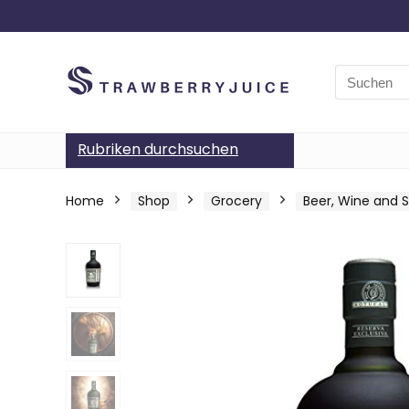
Search
for:
Rubriken durchsuchen
Home
Shop
Grocery
Beer, Wine and Sp