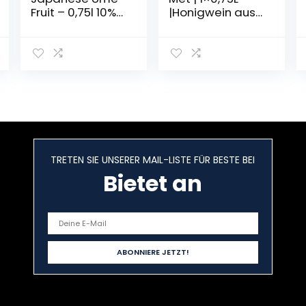
Fruit – 0,75l 10%
|Honigwein aus
Vol.
der historischen
Ursprungsregion
in
Norddeutschlan
d | Hanf Met |
Das Original
TRETEN SIE UNSERER MAIL-LISTE FÜR BESTE BEI
Bietet an