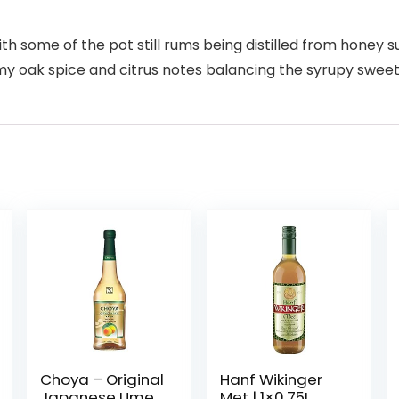
th some of the pot still rums being distilled from honey s
y oak spice and citrus notes balancing the syrupy sweet
Choya – Original
Hanf Wikinger
Japanese Ume
Met | 1×0,75L