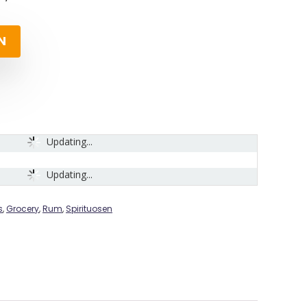
N
Updating...
Updating...
s
,
Grocery
,
Rum
,
Spirituosen