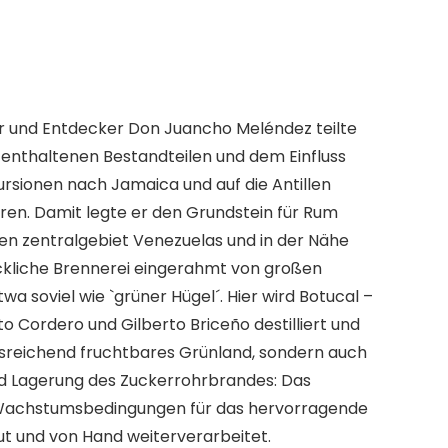
er und Entdecker Don Juancho Meléndez teilte
 enthaltenen Bestandteilen und dem Einfluss
rsionen nach Jamaica und auf die Antillen
ren. Damit legte er den Grundstein für Rum
en zentralgebiet Venezuelas und in der Nähe
ckliche Brennerei eingerahmt von großen
soviel wie `grüner Hügel´. Hier wird Botucal –
 Cordero und Gilberto Briceño destilliert und
usreichend fruchtbares Grünland, sondern auch
nd Lagerung des Zuckerrohrbrandes: Das
e Wachstumsbedingungen für das hervorragende
t und von Hand weiterverarbeitet.