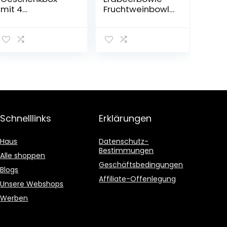
mit 4
Fruchtweinbowl
Fruchtweinen
e Süß,
(Zwetschke,
Fruchtwein mit
Quitte,
Kohlensäure im
Holunderbeere,
6er Pack
Gelbe Himbeere
– vegan)
Schnelllinks
Erklärungen
Haus
Datenschutz-
Bestimmungen
Alle shoppen
Geschäftsbedingungen
Blogs
Affiliate-Offenlegung
Unsere Webshops
Werben