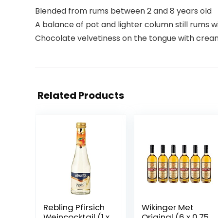
Blended from rums between 2 and 8 years old
A balance of pot and lighter column still rums wi
Chocolate velvetiness on the tongue with cream
Related Products
Rebling Pfirsich
Wikinger Met
Weincocktail (1 x
Original (6 x 0.75