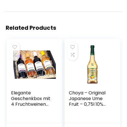
Related Products
Elegante
Choya – Original
Geschenkbox mit
Japanese Ume
4 Fruchtweinen
Fruit – 0,75l 10%
(Zwetschke,
Vol.
Quitte,
Holunderbeere,
Gelbe Himbeere –