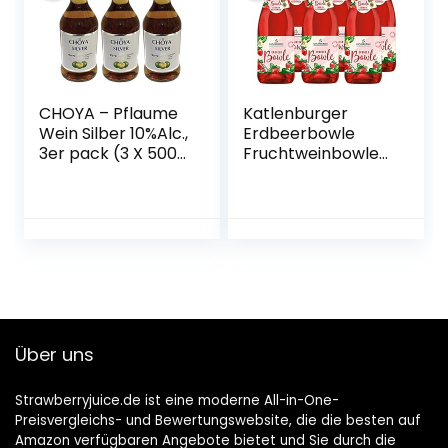
CHOYA – Pflaume
Katlenburger
Wein Silber 10%Alc.,
Erdbeerbowle
3er pack (3 X 500
Fruchtweinbowle
ML)
Süß, Fruchtwein
mit Kohlensäure
im 6er Pack
Über uns
Strawberryjuice.de ist eine moderne All-in-One-
Preisvergleichs- und Bewertungswebsite, die die besten auf
Amazon verfügbaren Angebote bietet und Sie durch die