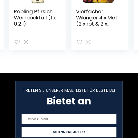
Rebling Pfirsich
Vierfacher
Weincocktail (1 x
Wikinger 4 x Met
0.2 l)
(2 x rot & 2 x
normal) & 6 Met
Ton Becher
TRETEN SIE UNSERER MAIL-LISTE FÜR BESTE BEI
Bietet an