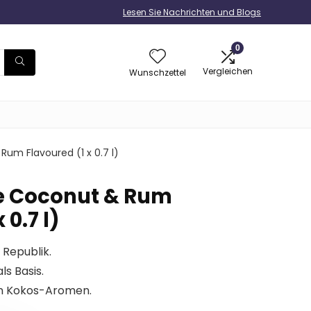
Lesen Sie Nachrichten und Blogs
0
Vergleichen
Wunschzettel
um Flavoured (1 x 0.7 l)
e Coconut & Rum
 0.7 l)
 Republik.
ls Basis.
en Kokos-Aromen.