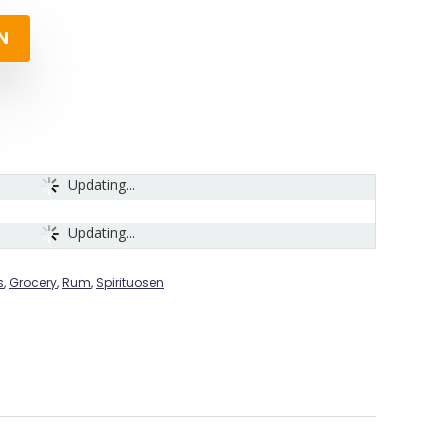
N
Updating...
Updating...
s
,
Grocery
,
Rum
,
Spirituosen