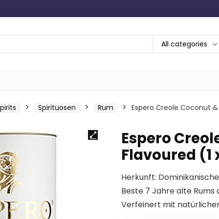
All categories
irits
Spirituosen
Rum
Espero Creole Coconut & R
Espero Creol
Flavoured (1 x
Herkunft: Dominikanische
Beste 7 Jahre alte Rums a
Verfeinert mit natürlich