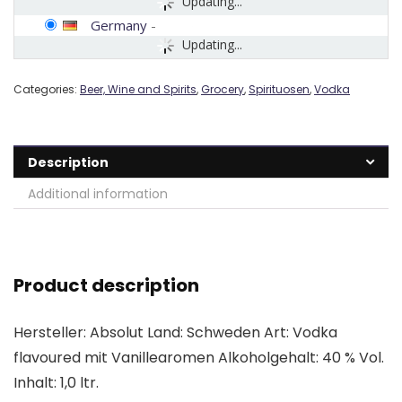
Updating...
Germany
-
Updating...
Categories:
Beer, Wine and Spirits
,
Grocery
,
Spirituosen
,
Vodka
Description
Additional information
Product description
Hersteller: Absolut Land: Schweden Art: Vodka
flavoured mit Vanillearomen Alkoholgehalt: 40 % Vol.
Inhalt: 1,0 ltr.