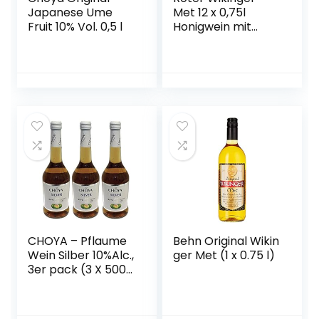
Japanese Ume
Met 12 x 0,75l
Fruit 10% Vol. 0,5 l
Honigwein mit
Kirschsaft
CHOYA – Pflaume
Behn Original Wikin
Wein Silber 10%Alc.,
ger Met (1 x 0.75 l)
3er pack (3 X 500
ML)