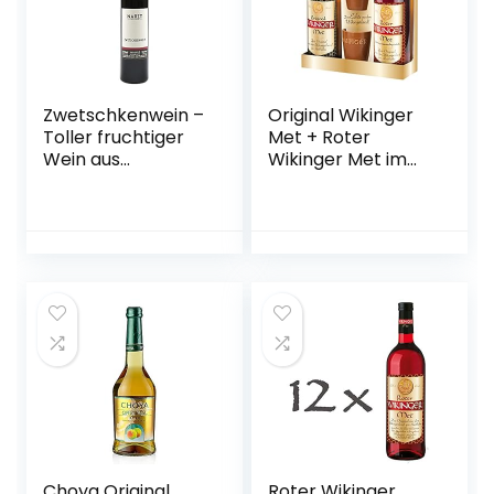
Zwetschkenwein –
Original Wikinger
Toller fruchtiger
Met + Roter
Wein aus
Wikinger Met im
handselektierten
Geschenkset |
Hauszwetschken –
2×0,75L inkl. 2
2 Flaschen
Becher | Honigwein
aus der
historischen
Ursprungsregion in
Norddeutschland |
fruchtig
aromatisch | Das
Original
Choya Original
Roter Wikinger