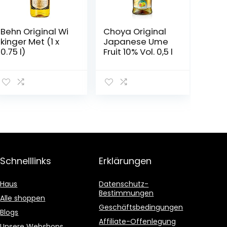
Behn Original Wi
Choya Original
kinger Met (1 x
Japanese Ume
0.75 l)
Fruit 10% Vol. 0,5 l
Schnelllinks
Erklärungen
Haus
Datenschutz-
Bestimmungen
Alle shoppen
Geschäftsbedingungen
Blogs
Affiliate-Offenlegung
Unsere Webshops