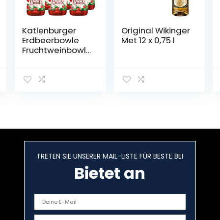
Katlenburger
Original Wikinger
Erdbeerbowle
Met 12 x 0,75 l
Fruchtweinbowl
e Süß,
Fruchtwein mit
Kohlensäure im
6er Pack
TRETEN SIE UNSERER MAIL-LISTE FÜR BESTE BEI
Bietet an