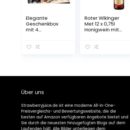
Elegante
Roter Wikinger
Geschenkbox
Met 12 x 0,75l
mit 4
Honigwein mit
Fruchtweinen
Kirschsaft
(Zwetschke,
Quitte,
Holunderbeere,
Gelbe Himbeere
– vegan)
Über uns
Strawberryjuice.de ist eine moderne All-in-One-
Preisvergleichs- und Bewertungswebsite, die die
besten auf Amazon verfügbaren Angebote bietet und
Sie durch die neuesten hinzugefügten Blogs auf dem
Laufenden hält. Alle Bilder unterliegen dem