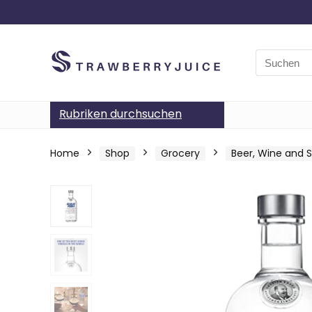
Search
for:
Rubriken durchsuchen
Home
Shop
Grocery
Beer, Wine and Sp