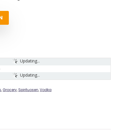
N
Updating...
Updating...
s
,
Grocery
,
Spirituosen
,
Vodka