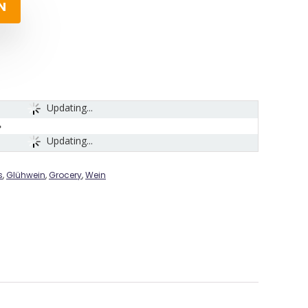
N
Updating...
Updating...
s
,
Glühwein
,
Grocery
,
Wein