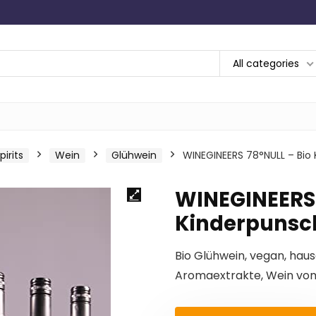
All categories
irits
Wein
Glühwein
WINEGINEERS 78°NULL – Bio K
WINEGINEERS 
Kinderpunsch 
Bio Glühwein, vegan, hau
Aromaextrakte, Wein vom 