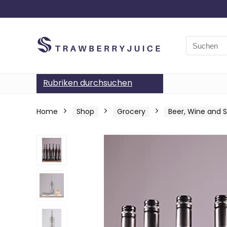
Search
for:
Rubriken durchsuchen
Home
Shop
Grocery
Beer, Wine and Sp