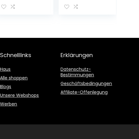
Flasche 1x 0,75l
handselektierte
n
Hauszwetschken
– 2 Flaschen
Schnelllinks
Erklärungen
Haus
Datenschutz-
Bestimmungen
Alle shoppen
Geschäftsbedingungen
Blogs
Affiliate-Offenlegung
Unsere Webshops
Werben