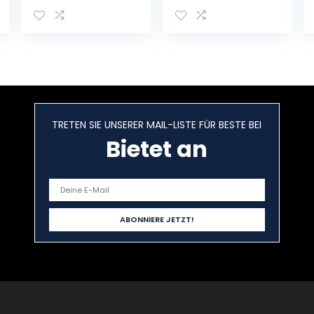
Fruchtwein mit
(Zwetschke,
Kohlensäure im
Quitte,
6er Pack
Holunderbeere,
Gelbe Himbeere
– vegan)
TRETEN SIE UNSERER MAIL-LISTE FÜR BESTE BEI
Bietet an