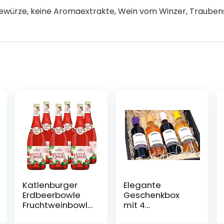
ewürze, keine Aromaextrakte, Wein vom Winzer, Traubens
Katlenburger
Elegante
Erdbeerbowle
Geschenkbox
Fruchtweinbowl
mit 4
e Süß,
Fruchtweinen