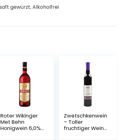
aft gewürzt, Alkoholfrei
Roter Wikinger
Zwetschkenwein
Met Behn
– Toller
Honigwein 6,0%
fruchtiger Wein
Vol. in der
aus