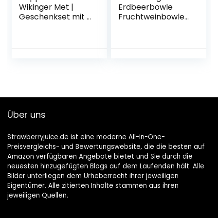
Wikinger Met |
Erdbeerbowle
Geschenkset mit 2
Fruchtweinbowle
Flaschen 0,75l. und
Süß, Fruchtwein
2 Tonbechern
mit Kohlensäure
im 6er Pack
Über uns
Strawberryjuice.de ist eine moderne All-in-One-
Preisvergleichs- und Bewertungswebsite, die die besten auf
Amazon verfügbaren Angebote bietet und Sie durch die
neuesten hinzugefügten Blogs auf dem Laufenden hält. Alle
Bilder unterliegen dem Urheberrecht ihrer jeweiligen
Eigentümer. Alle zitierten Inhalte stammen aus ihren
jeweiligen Quellen.