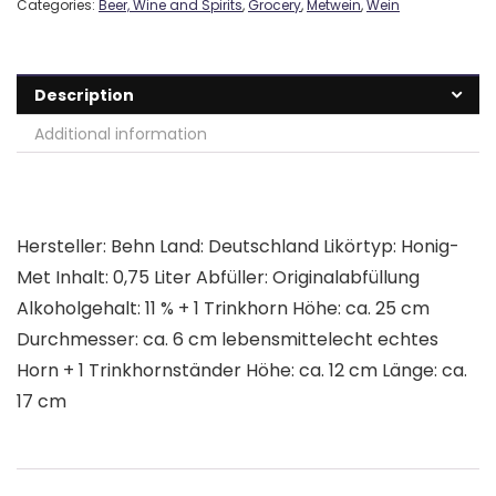
Categories:
Beer, Wine and Spirits
,
Grocery
,
Metwein
,
Wein
Description
Additional information
Hersteller: Behn Land: Deutschland Likörtyp: Honig-
Met Inhalt: 0,75 Liter Abfüller: Originalabfüllung
Alkoholgehalt: 11 % + 1 Trinkhorn Höhe: ca. 25 cm
Durchmesser: ca. 6 cm lebensmittelecht echtes
Horn + 1 Trinkhornständer Höhe: ca. 12 cm Länge: ca.
17 cm