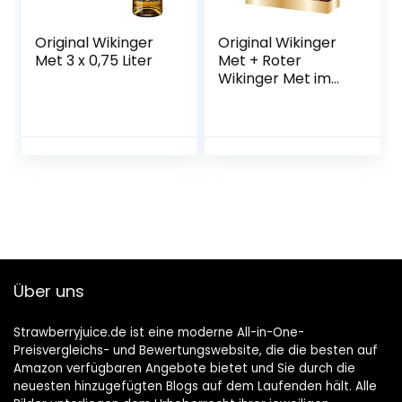
Original Wikinger
Original Wikinger
Met 3 x 0,75 Liter
Met + Roter
Wikinger Met im
Geschenkset |
2×0,75L inkl. 2
Becher | Honigwein
aus der
historischen
Ursprungsregion in
Norddeutschland |
fruchtig
aromatisch | Das
Original
Über uns
Strawberryjuice.de ist eine moderne All-in-One-
Preisvergleichs- und Bewertungswebsite, die die besten auf
Amazon verfügbaren Angebote bietet und Sie durch die
neuesten hinzugefügten Blogs auf dem Laufenden hält. Alle