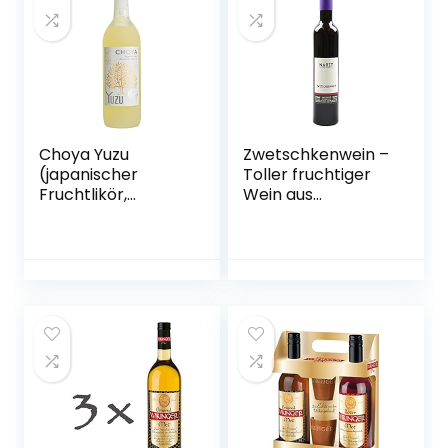
Choya Yuzu
Zwetschkenwein –
(japanischer
Toller fruchtiger
Fruchtlikör,
Wein aus
alkoholhaltiges
handselektierten
Getränk aus
Hauszwetschken –
Japan, Yuzu
2 Flaschen
Frucht, 15% vol.) 1er
Pack (1 x 0,7 l)