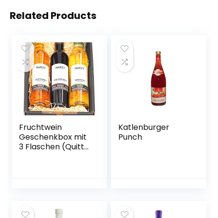
Related Products
Fruchtwein
Katlenburger
Geschenkbox mit
Punch
3 Flaschen (Quitte,
Kriecherl
(Ringlotte), Birne –
vegan)