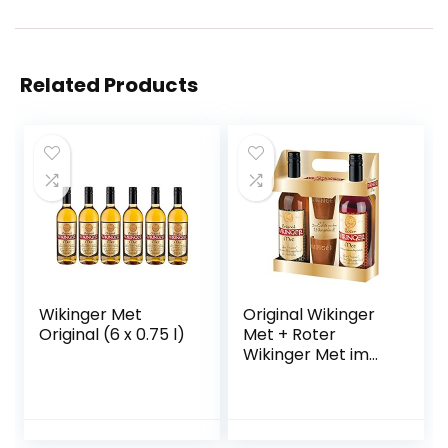
Related Products
Wikinger Met
Original Wikinger
Original (6 x 0.75 l)
Met + Roter
Wikinger Met im
Geschenkset |
2×0,75L inkl. 2
Becher | Honigwein
aus der