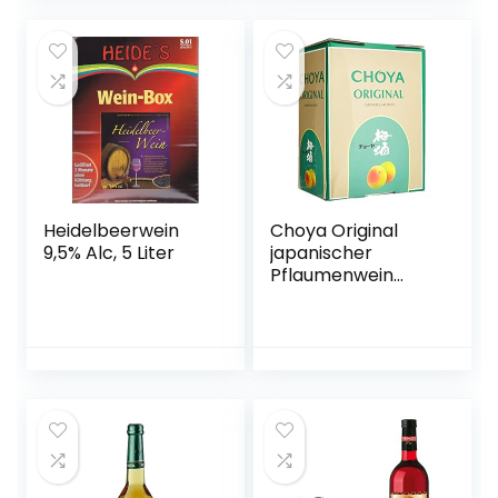
historischen
Ursprungsregion in
Norddeutschland |
fruchtig
aromatisch | Das
Original
Heidelbeerwein
Choya Original
9,5% Alc, 5 Liter
japanischer
Pflaumenwein
(Weinhaltiges
Getränk, Ume
Frucht, fruchtig,
süß, 10% vol.) 1er
Pack, Bag in Box (1
x 5 l)