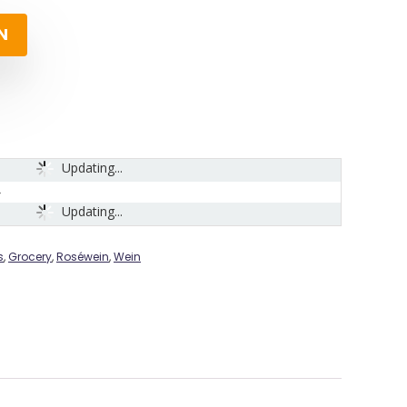
N
Updating...
Updating...
s
,
Grocery
,
Roséwein
,
Wein