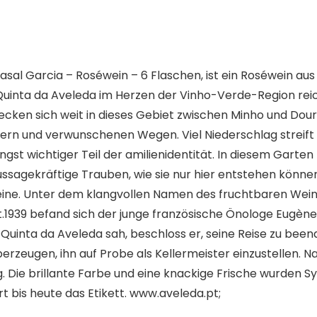
l Garcia – Roséwein – 6 Flaschen, ist ein Roséwein aus Vi
uinta da Aveleda im Herzen der Vinho-Verde-Region reiche
ecken sich weit in dieses Gebiet zwischen Minho und Dour
 und verwunschenen Wegen. Viel Niederschlag streift di
gst wichtiger Teil der amilienidentität. In diesem Garten
sagekräftige Trauben, wie sie nur hier entstehen können. 
ne. Unter dem klangvollen Namen des fruchtbaren Weinb
t.1939 befand sich der junge französische Önologe Eugène
 Quinta da Aveleda sah, beschloss er, seine Reise zu bee
erzeugen, ihn auf Probe als Kellermeister einzustellen.
olg. Die brillante Farbe und eine knackige Frische wurden
t bis heute das Etikett. www.aveleda.pt;