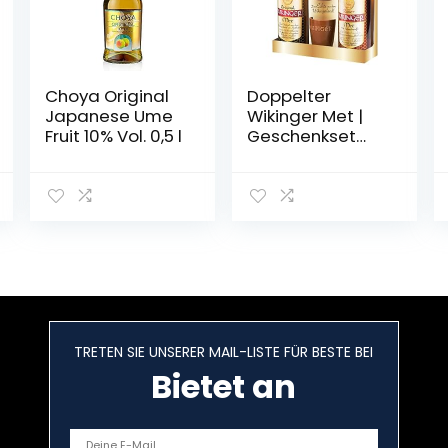
Choya Original
Doppelter
Japanese Ume
Wikinger Met |
Fruit 10% Vol. 0,5 l
Geschenkset
mit 2 Flaschen
0,75l. und 2
Tonbechern
TRETEN SIE UNSERER MAIL-LISTE FÜR BESTE BEI
Bietet an