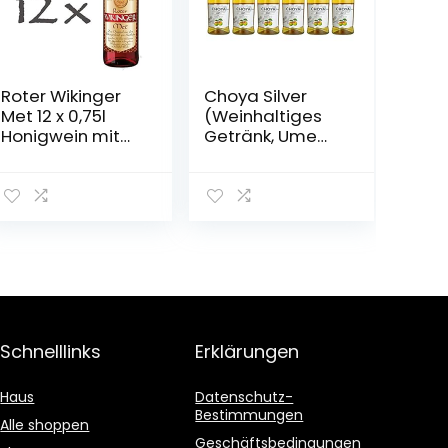
Roter Wikinger
Choya Silver
Met 12 x 0,75l
(Weinhaltiges
Honigwein mit
Getränk, Ume
Kirschsaft
Frucht,
japanischer
Pflaumenwein,
fruchtig, süßlich,
10% vol.) 6er
Pack (6 x 0,5 l)
Schnelllinks
Erklärungen
Haus
Datenschutz-
Bestimmungen
Alle shoppen
Geschäftsbedingungen