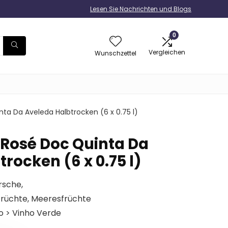
Lesen Sie Nachrichten und Blogs
0
Vergleichen
Wunschzettel
ta Da Aveleda Halbtrocken (6 x 0.75 l)
 Rosé Doc Quinta Da
rocken (6 x 0.75 l)
rsche,
sfrüchte, Meeresfrüchte
o > Vinho Verde