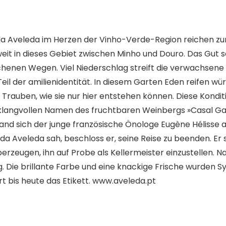
a Aveleda im Herzen der Vinho-Verde-Region reichen zurüc
weit in dieses Gebiet zwischen Minho und Douro. Das Gut
nen Wegen. Viel Niederschlag streift die verwachsene L
Teil der amilienidentität. In diesem Garten Eden reifen wü
Trauben, wie sie nur hier entstehen können. Diese Konditi
langvollen Namen des fruchtbaren Weinbergs »Casal Garc
and sich der junge französische Önologe Eugène Hélisse 
 da Aveleda sah, beschloss er, seine Reise zu beenden. E
erzeugen, ihn auf Probe als Kellermeister einzustellen.
olg. Die brillante Farbe und eine knackige Frische wurden
rt bis heute das Etikett. www.aveleda.pt