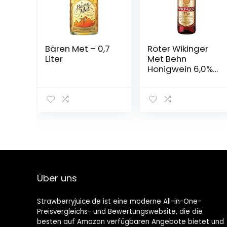
Bären Met – 0,7
Roter Wikinger
Liter
Met Behn
Honigwein 6,0%
Vol. in der
Flasche 1x 0,75l
Über uns
Strawberryjuice.de ist eine moderne All-in-One-
Preisvergleichs- und Bewertungswebsite, die die
besten auf Amazon verfügbaren Angebote bietet und