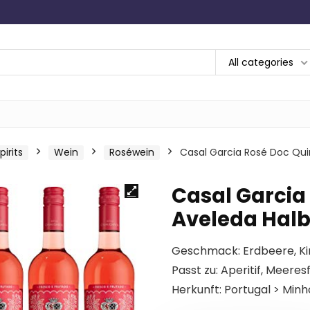
All categories
irits
Wein
Roséwein
Casal Garcia Rosé Doc Quin
Casal Garcia
Aveleda Halbt
Geschmack: Erdbeere, Ki
Passt zu: Aperitif, Meere
Herkunft: Portugal > Minh