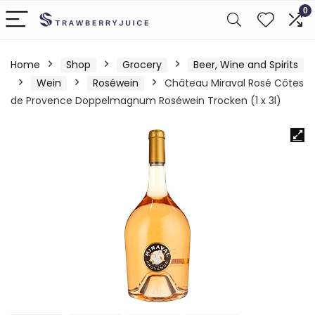
0
Home
Shop
Grocery
Beer, Wine and Spirits
Wein
Roséwein
Château Miraval Rosé Côtes
de Provence Doppelmagnum Roséwein Trocken (1 x 3l)