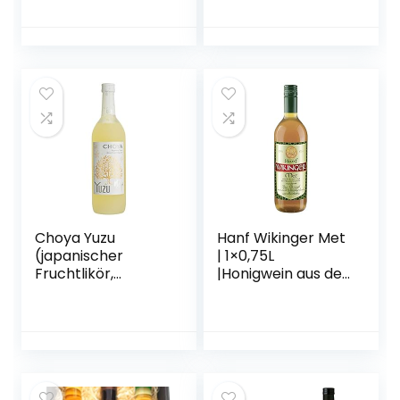
Choya Yuzu
Hanf Wikinger Met
(japanischer
| 1×0,75L
Fruchtlikör,
|Honigwein aus der
alkoholhaltiges
historischen
Getränk aus
Ursprungsregion in
Japan, Yuzu
Norddeutschland |
Frucht, 15% vol.) 1er
Hanf Met | Das
Pack (1 x 0,7 l)
Original