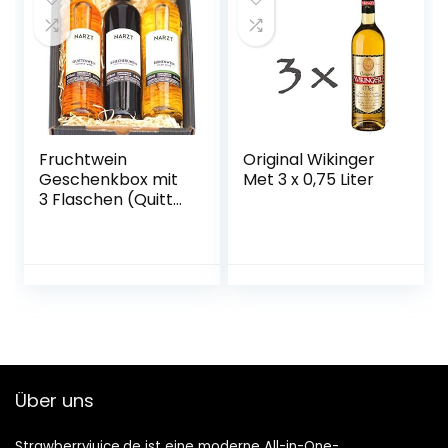
Fruchtwein
Original Wikinger
Geschenkbox mit
Met 3 x 0,75 Liter
3 Flaschen (Quitte,
Kriecherl
(Ringlotte), Birne –
vegan)
Über uns
Strawberryjuice.de ist eine moderne All-in-One-