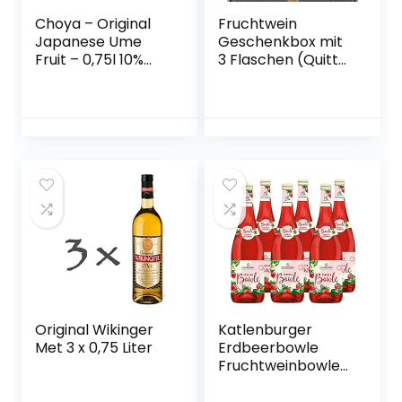
Choya – Original
Fruchtwein
Japanese Ume
Geschenkbox mit
Fruit – 0,75l 10%
3 Flaschen (Quitte,
Vol.
Kriecherl
(Ringlotte), Birne –
vegan)
Original Wikinger
Katlenburger
Met 3 x 0,75 Liter
Erdbeerbowle
Fruchtweinbowle
Süß, Fruchtwein
mit Kohlensäure