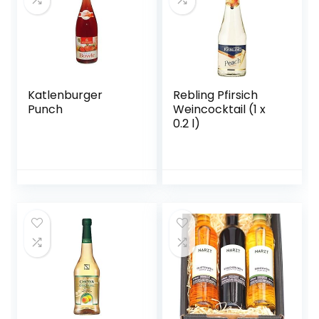
Katlenburger
Rebling Pfirsich
Punch
Weincocktail (1 x
0.2 l)