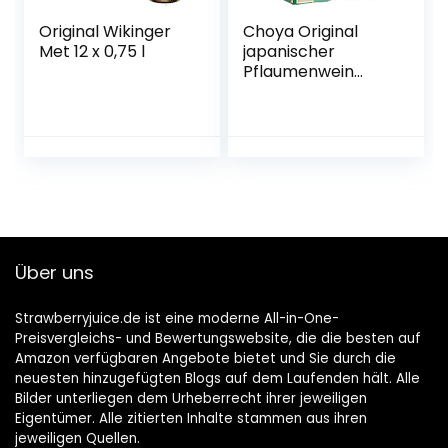
Original Wikinger
Choya Original
Met 12 x 0,75 l
japanischer
Pflaumenwein
(Weinhaltiges
Getränk, Ume
Frucht, fruchtig,
süß, 10% vol.) 1er
Pack, Bag in Box (1
x 5 l)
Über uns
Strawberryjuice.de ist eine moderne All-in-One-
Preisvergleichs- und Bewertungswebsite, die die besten auf
Amazon verfügbaren Angebote bietet und Sie durch die
neuesten hinzugefügten Blogs auf dem Laufenden hält. Alle
Bilder unterliegen dem Urheberrecht ihrer jeweiligen
Eigentümer. Alle zitierten Inhalte stammen aus ihren
jeweiligen Quellen.