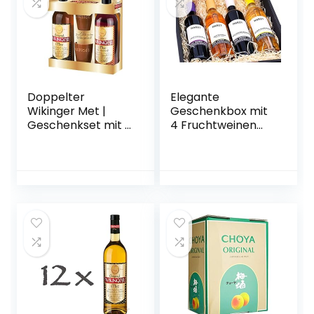
Doppelter
Elegante
Wikinger Met |
Geschenkbox mit
Geschenkset mit 2
4 Fruchtweinen
Flaschen 0,75l. und
(Zwetschke,
2 Tonbechern
Quitte,
Holunderbeere,
Gelbe Himbeere –
vegan)