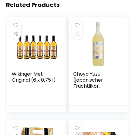
Related Products
Wikinger Met
Choya Yuzu
Original (6 x 0.75 l)
(japanischer
Fruchtlikör,
alkoholhaltiges
Getränk aus
Japan, Yuzu
Frucht, 15% vol.) 1er
Pack (1 x 0,7 l)