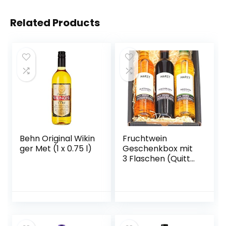
Related Products
Behn Original Wikin
Fruchtwein
ger Met (1 x 0.75 l)
Geschenkbox mit
3 Flaschen (Quitte,
Kriecherl
(Ringlotte), Birne –
vegan)