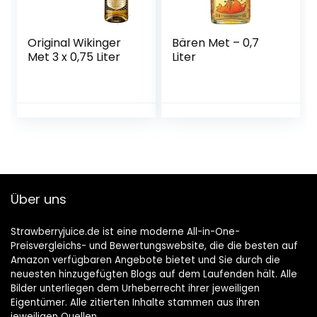
Original Wikinger
Bären Met – 0,7
Met 3 x 0,75 Liter
Liter
Über uns
Strawberryjuice.de ist eine moderne All-in-One-
Preisvergleichs- und Bewertungswebsite, die die besten auf
Amazon verfügbaren Angebote bietet und Sie durch die
neuesten hinzugefügten Blogs auf dem Laufenden hält. Alle
Bilder unterliegen dem Urheberrecht ihrer jeweiligen
Eigentümer. Alle zitierten Inhalte stammen aus ihren
jeweiligen Quellen.