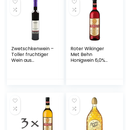
Zwetschkenwein –
Roter Wikinger
Toller fruchtiger
Met Behn
Wein aus
Honigwein 6,0%
handselektierten
Vol. in der Flasche
Hauszwetschken –
1x 0,75l
2 Flaschen