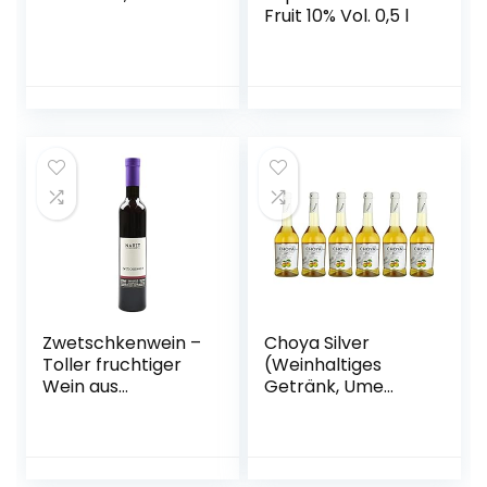
Fruit 10% Vol. 0,5 l
Zwetschkenwein –
Choya Silver
Toller fruchtiger
(Weinhaltiges
Wein aus
Getränk, Ume
handselektierten
Frucht,
Hauszwetschken –
japanischer
2 Flaschen
Pflaumenwein,
fruchtig, süßlich,