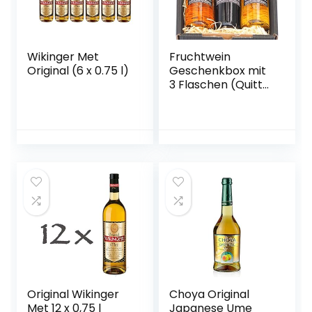
Wikinger Met
Fruchtwein
Original (6 x 0.75 l)
Geschenkbox mit
3 Flaschen (Quitte,
Kriecherl
(Ringlotte), Birne –
vegan)
Original Wikinger
Choya Original
Met 12 x 0,75 l
Japanese Ume