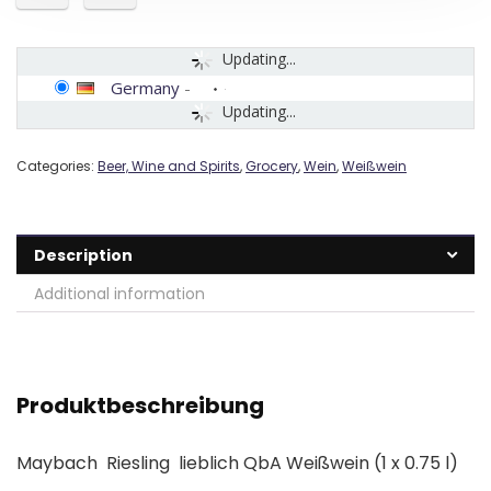
Updating...
Germany
-
Updating...
Categories:
Beer, Wine and Spirits
,
Grocery
,
Wein
,
Weißwein
Description
Additional information
Produktbeschreibung
Maybach Riesling lieblich QbA Weißwein (1 x 0.75 l)