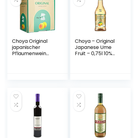
Choya Original
Choya – Original
japanischer
Japanese Ume
Pflaumenwein
Fruit – 0,75l 10%
(Weinhaltiges
Vol.
Getränk, Ume
Frucht, fruchtig,
süß, 10% vol.) 1er
Pack, Bag in Box (1
x 5 l)