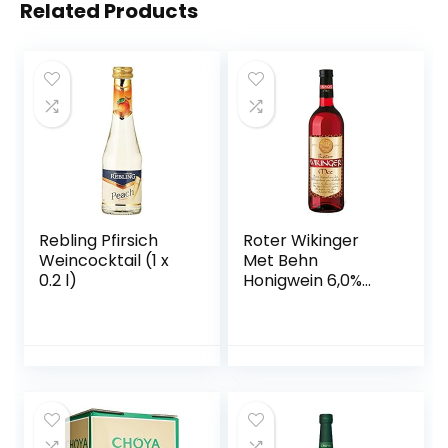
Related Products
Rebling Pfirsich
Roter Wikinger
Weincocktail (1 x
Met Behn
0.2 l)
Honigwein 6,0%
Vol. in der Flasche
1x 0,75l