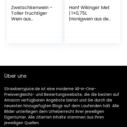
Zwetschkenwein –
Hanf Wikinger Met
Toller fruchtiger
| 1×0,75L
Wein aus
|Honigwein aus der
handselektierten
historischen
Hauszwetschken –
Ursprungsregion in
2 Flaschen
Norddeutschland |
Hanf Met | Das
Original
Über uns
Strawberryjuice.de ist eine moderne All-in-One-
Preisvergleichs- und Bewertungswebsite, die die besten auf
Amazon verfügbaren Angebote bietet und Sie durch die
neuesten hinzugefügten Blogs auf dem Laufenden hält. Alle
Bilder unterliegen dem Urheberrecht ihrer jeweiligen
Eigentümer. Alle zitierten Inhalte stammen aus ihren
jeweiligen Quellen.