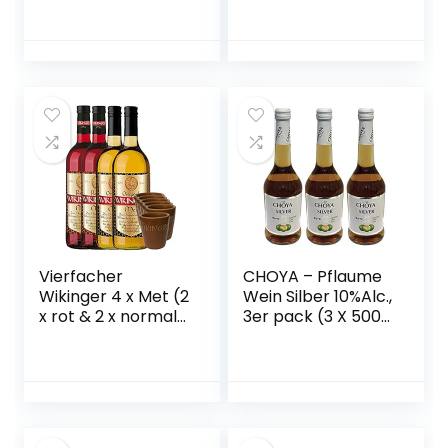
1x 0,75l
Vierfacher
CHOYA – Pflaume
Wikinger 4 x Met (2
Wein Silber 10%Alc.,
x rot & 2 x normal)
3er pack (3 X 500
& 6 Met Ton
ML)
Becher