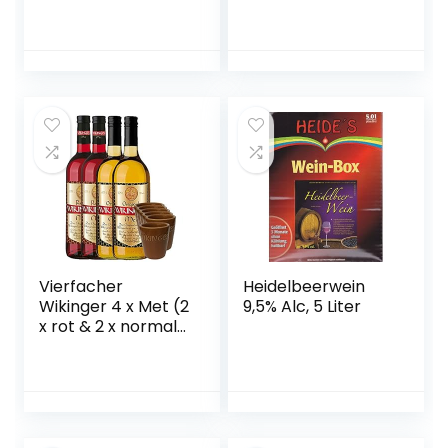
Frucht,
japanischer
Pflaumenwein,
fruchtig, süßlich,
10% vol.) 6er Pack
(6 x 0,5 l)
Vierfacher
Heidelbeerwein
Wikinger 4 x Met (2
9,5% Alc, 5 Liter
x rot & 2 x normal)
& 6 Met Ton
Becher