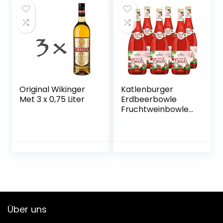
Original Wikinger
Katlenburger
Met 3 x 0,75 Liter
Erdbeerbowle
Fruchtweinbowle
Süß, Fruchtwein
mit Kohlensäure
im 6er Pack
Über uns