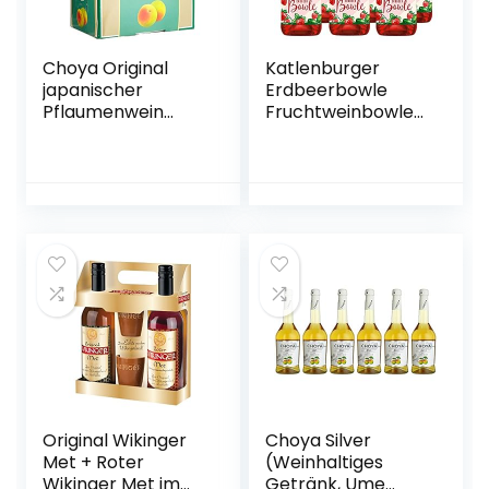
Choya Original
Katlenburger
japanischer
Erdbeerbowle
Pflaumenwein
Fruchtweinbowle
(Weinhaltiges
Süß, Fruchtwein
Getränk, Ume
mit Kohlensäure
Frucht, fruchtig,
im 6er Pack
süß, 10% vol.) 1er
Pack, Bag in Box (1
x 5 l)
Original Wikinger
Choya Silver
Met + Roter
(Weinhaltiges
Wikinger Met im
Getränk, Ume