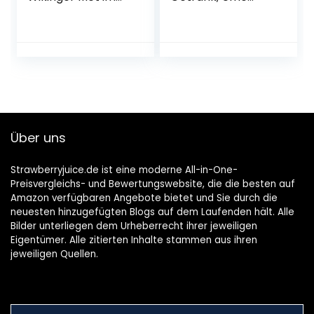
Geschenkset |
Frucht,
2×0,75L inkl. 2
japanischer
Becher | Honigwein
Pflaumenwein,
aus der
fruchtig, süßlich,
historischen
10% vol.) 6er Pack
Ursprungsregion in
(6 x 0,5 l)
Norddeutschland |
fruchtig
aromatisch | Das
Über uns
Original
Strawberryjuice.de ist eine moderne All-in-One-
Preisvergleichs- und Bewertungswebsite, die die besten auf
Amazon verfügbaren Angebote bietet und Sie durch die
neuesten hinzugefügten Blogs auf dem Laufenden hält. Alle
Bilder unterliegen dem Urheberrecht ihrer jeweiligen
Eigentümer. Alle zitierten Inhalte stammen aus ihren
jeweiligen Quellen.