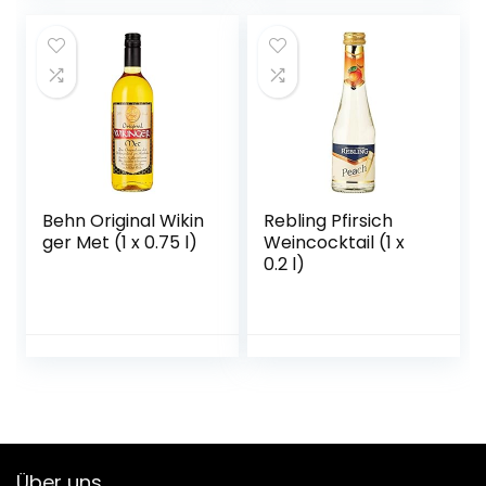
Behn Original Wikin
Rebling Pfirsich
ger Met (1 x 0.75 l)
Weincocktail (1 x
0.2 l)
Über uns