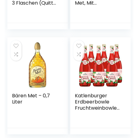
3 Flaschen (Quitte,
Met, Mit
Kriecherl
Wintergewürzen,
(Ringlotte), Birne –
11%, Aus dem
vegan)
Wikingerland um
Haithabu (1 x 750
ml)
Bären Met – 0,7
Katlenburger
Liter
Erdbeerbowle
Fruchtweinbowle
Süß, Fruchtwein
mit Kohlensäure
im 6er Pack