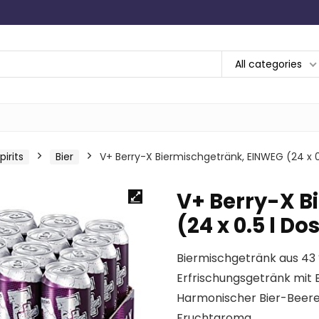
All categories
irits
Bier
V+ Berry-X Biermischgetränk, EINWEG (24 x 0
V+ Berry-X B
(24 x 0.5 l Do
Biermischgetränk aus 43 
Erfrischungsgetränk mit
Harmonischer Bier-Beere
Fruchtaroma.