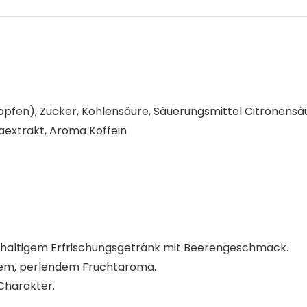
opfen), Zucker, Kohlensäure, Säuerungsmittel Citronensä
aextrakt, Aroma Koffein
inhaltigem Erfrischungsgetränk mit Beerengeschmack.
dem, perlendem Fruchtaroma.
Charakter.