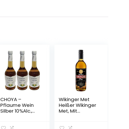
CHOYA –
Wikinger Met
Pflaume Wein
Heißer Wikinger
Silber 10%Alc.,
Met, Mit
3er pack (3 X
Wintergewürzen,
500 ML)
11%, Aus dem
Wikingerland um