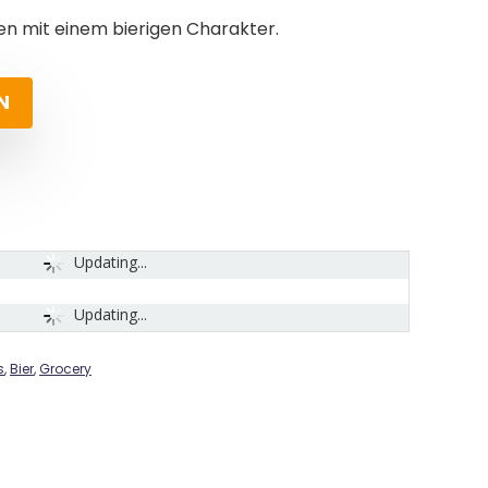
n mit einem bierigen Charakter.
N
Updating...
Updating...
s
,
Bier
,
Grocery