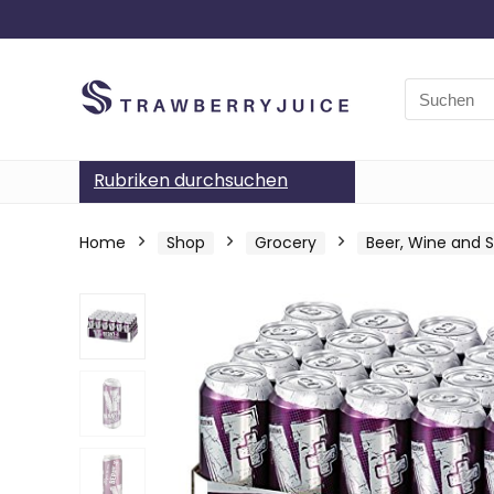
Search
for:
Rubriken durchsuchen
Home
Shop
Grocery
Beer, Wine and Sp