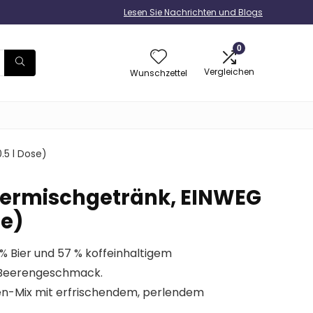
Lesen Sie Nachrichten und Blogs
0
Vergleichen
Wunschzettel
.5 l Dose)
iermischgetränk, EINWEG
se)
% Bier und 57 % koffeinhaltigem
 Beerengeschmack.
n-Mix mit erfrischendem, perlendem